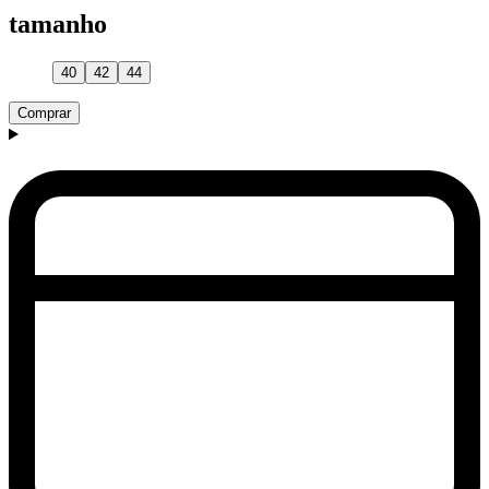
tamanho
40
42
44
Comprar