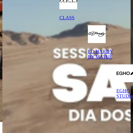
CLASS
ED HARDY
BY MATUÊ
EGHO
STUDI