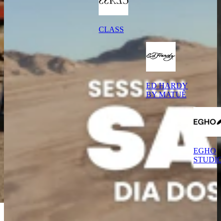
CLASS
ED HARDY
BY MATUÊ
EGHO
STUDI